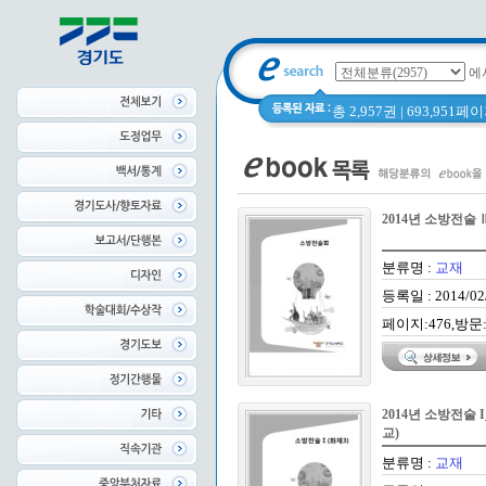
에
총 2,957권 | 693,951
2014년 소방전술
분류명 :
교재
등록일 : 2014/02
페이지:476,방문:
2014년 소방전술
교)
분류명 :
교재