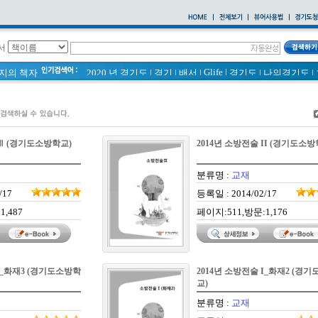
서
Glife
|
페이지의 책자
2020 년 경기도
|
경기
|
배서
|
경기도
|
나의경기도
|
바로알기
|
통계
|
경기도 바로알기 (2014년)
|
너 이름이 뭐니? 경기도 도로명 이야기 위인편
|
2021 경기도 공동주택 품질점검 사례집
|
바른공동주택관리 매뉴얼
|
통계연보
|
경기도 바로알기
|
공동주택
|
국토의 계획 및 이용에 관한 법률_질의 회신 
 Ⅲ (경기도소방학교)
2014년 소방전술 II (경기도소방
2020
|
의회소식 81호
|
다문화가족 소식지
분류명 :
교재
/17
등록일 : 2014/02/17
1,487
페이지:511,방문:1,176
 I_화재3 (경기도소방학
2014년 소방전술 I_화재2 (경
교)
분류명 :
교재