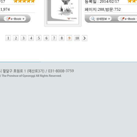
/17
등록일 : 2014/02/17
1,974
페이지:288,방문:752
1
2
3
4
5
6
7
8
9
10