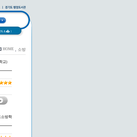
과A�
|
HOME
소방
사례집
|
학교)
기도소방학