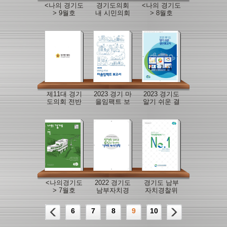
<나의 경기도
경기도의회
<나의 경기도
> 9월호
내 시민의회
> 8월호
도입 방안 모
색 연구
제11대 경기
2023 경기 마
2023 경기도
도의회 전반
을임팩트 보
알기 쉬운 결
기 의정정책
고서
산보고서
백서
<나의경기도
2022 경기도
경기도 남부
> 7월호
남부자치경
자치경찰위
찰위원회 백
원회 백서
서
6
7
8
9
10