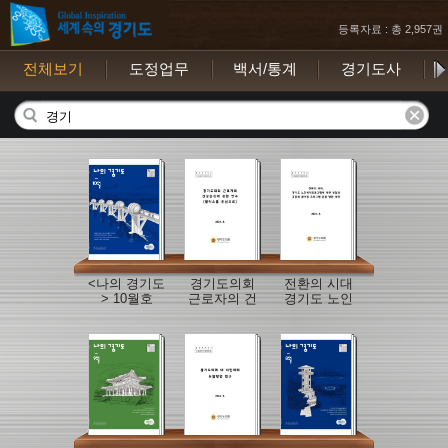
등록자료 : 총 2,957권
전체보기
도정업무
백서/통계
경기도사
보
<나의 경기도
경기도의회
전환의 시대
> 10월호
근로자의 건
경기도 노인
강증진에 관
복지 프로그
한 연구
램에 대한 성
찰과 공동체
참여형 프로
그램과 운영
방안 제안