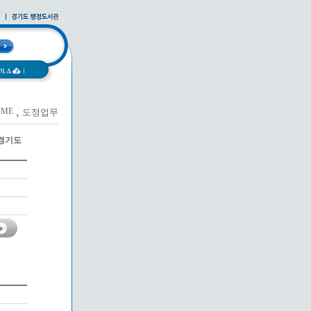
과A�
|
OME
도정업무
|
사례집
|
경기도