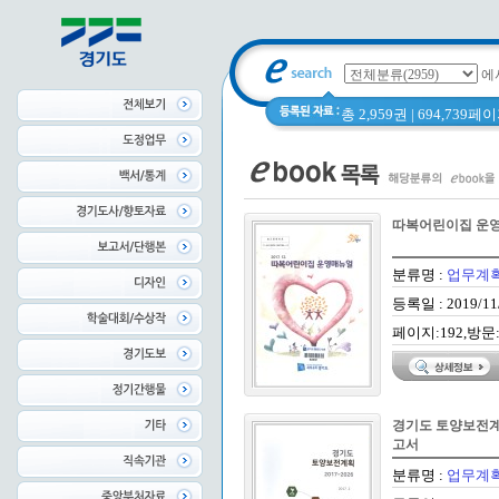
에
총 2,959권 | 694,739
따복어린이집 운
분류명 :
업무계획
등록일 : 2019/11
페이지:192,방문:
경기도 토양보전계획 
고서
분류명 :
업무계획