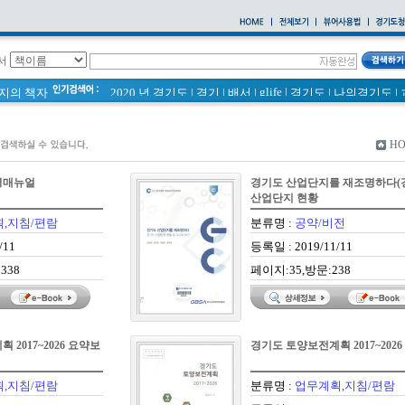
서
glife
|
페이지의 책자
2020 년 경기도
|
경기
|
배서
|
경기도
|
나의경기도
|
통계
|
바로알기
|
경기도 바로알기 (2014년)
|
너 이름이 뭐니? 경기도 도로명 이야기 위인편
|
바른공동주택관리 매뉴얼
|
통계연보
|
H
2021 경기도 공동주택 품질점검 사례집
|
경기도 바로알기
공동주택
|
국토의 계획 및 이용에 관한 법률_질의 회신 
영매뉴얼
경기도 산업단지를 재조명하다(
2020
|
의회소식 81호
|
다문화가족 소식지
산업단지 현황
,지침/편람
분류명 :
공약/비전
/11
등록일 : 2019/11/11
338
페이지:35,방문:238
2017~2026 요약보
경기도 토양보전계획 2017~2026
,지침/편람
분류명 :
업무계획,지침/편람