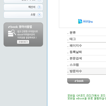
분류
태그
페이지수
등록날짜
본문검색
스크랩
방문자수