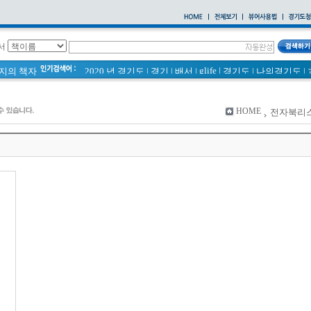
서
glife
|
페이지의 책자
2020 년 경기도
|
경기
|
배서
|
경기도
|
나의경기도
|
통계
|
바로알기
|
경기도 바로알기 (2014년)
|
너 이름이 뭐니? 경기도 도로명 이야기 위인편
|
바른공동주택관리 매뉴얼
|
통계연보
|
HOME
전자북리
2021 경기도 공동주택 품질점검 사례집
|
경기도 바로알기
공동주택
|
국토의 계획 및 이용에 관한 법률_질의 회신 
2020
|
의회소식 81호
|
다문화가족 소식지