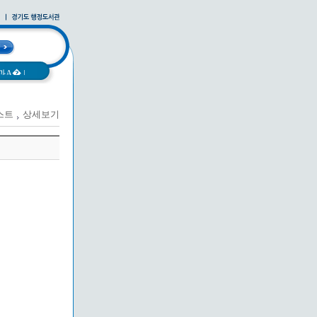
과A�
|
스트
상세보기
|
사례집
|