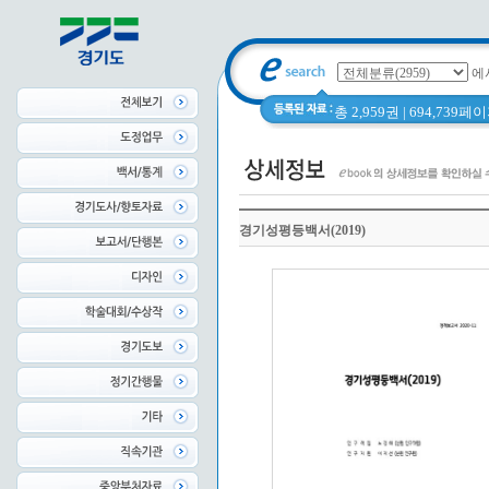
에
총 2,959권 | 694,739
경기성평등백서(2019)