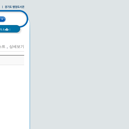
과A�
|
스트
상세보기
|
사례집
|