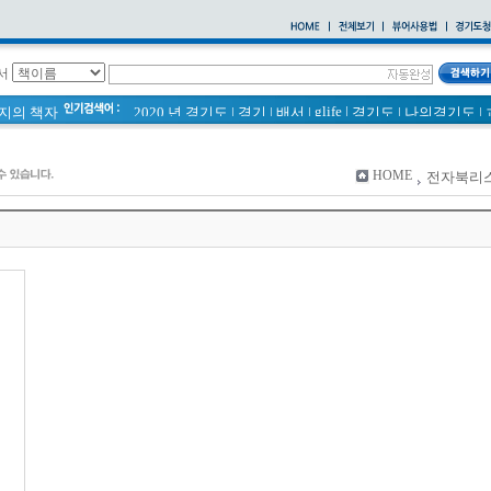
서
glife
|
페이지의 책자
2020 년 경기도
|
경기
|
배서
|
경기도
|
나의경기도
|
통계
|
바로알기
|
경기도 바로알기 (2014년)
|
너 이름이 뭐니? 경기도 도로명 이야기 위인편
|
바른공동주택관리 매뉴얼
|
통계연보
|
HOME
전자북리
2021 경기도 공동주택 품질점검 사례집
|
경기도 바로알기
공동주택
|
국토의 계획 및 이용에 관한 법률_질의 회신 
2020
|
의회소식 81호
|
다문화가족 소식지